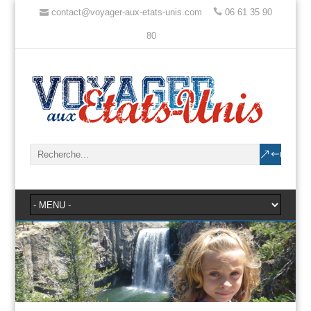
contact@voyager-aux-etats-unis.com
06 61 35 90
80