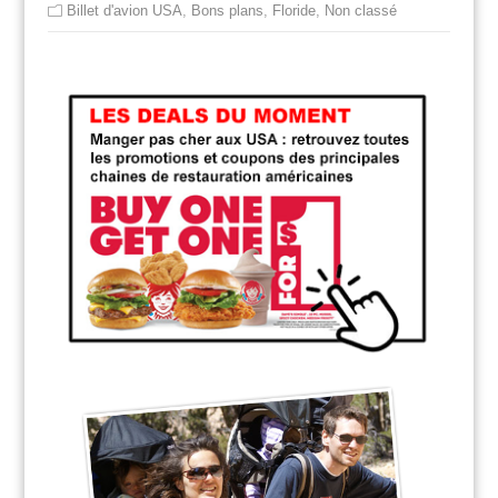
Billet d'avion USA
,
Bons plans
,
Floride
,
Non classé