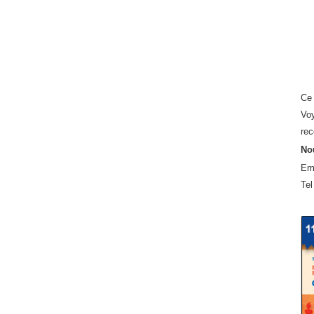
Ce 
Voy
rec
Nou
Em
Tel