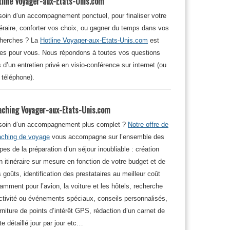
tline Voyager-aux-Etats-Unis.com
oin d’un accompagnement ponctuel, pour finaliser votre
néraire, conforter vos choix, ou gagner du temps dans vos
cherches ? La
Hotline Voyager-aux-Etats-Unis.com
est
tes pour vous. Nous répondons à toutes vos questions
s d’un entretien privé en visio-conférence sur internet (ou
 téléphone).
aching Voyager-aux-Etats-Unis.com
soin d’un accompagnement plus complet ?
Notre offre de
aching de voyage
vous accompagne sur l’ensemble des
pes de la préparation d’un séjour inoubliable : création
n itinéraire sur mesure en fonction de votre budget et de
 goûts, identification des prestataires au meilleur coût
amment pour l’avion, la voiture et les hôtels, recherche
ctivité ou événements spéciaux, conseils personnalisés,
rniture de points d’intérêt GPS, rédaction d’un carnet de
te détaillé jour par jour etc…