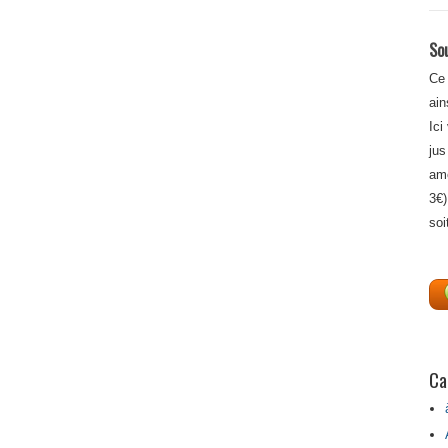
Sou
Ce 
ain
Ici
jus
amé
3€)
soi
Ca