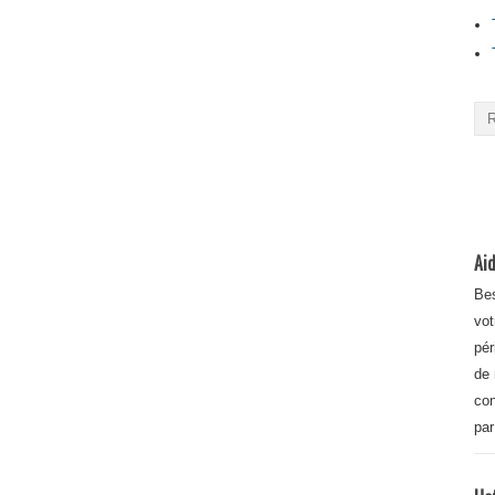
Aid
Bes
vot
pér
de 
con
par