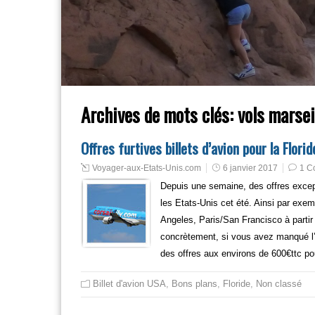
Archives de mots clés:
vols marsei
Offres furtives billets d’avion pour la Flori
Voyager-aux-Etats-Unis.com
6 janvier 2017
1 C
Depuis une semaine, des offres except
les Etats-Unis cet été. Ainsi par exem
Angeles, Paris/San Francisco à partir 
concrètement, si vous avez manqué l’of
des offres aux environs de 600€ttc po
Billet d'avion USA
,
Bons plans
,
Floride
,
Non classé