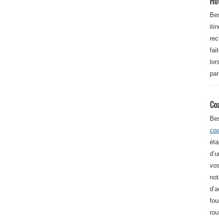
Ho
Bes
iti
re
fai
lor
par
Co
Be
co
éta
d’u
vos
not
d’a
fou
rou