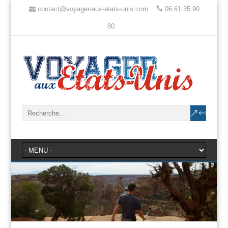
contact@voyager-aux-etats-unis.com
06 61 35 90
80