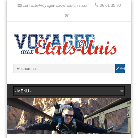
contact@voyager-aux-etats-unis.com
06 61 35 90
80