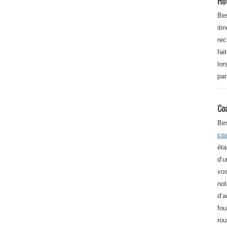
Ho
Bes
iti
re
fai
lor
par
Co
Be
co
éta
d’u
vos
not
d’a
fou
rou