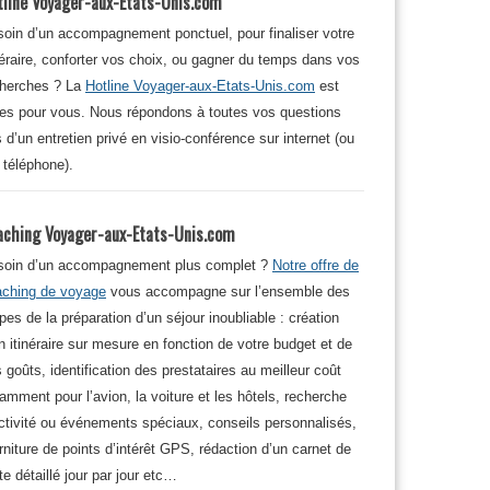
tline Voyager-aux-Etats-Unis.com
oin d’un accompagnement ponctuel, pour finaliser votre
néraire, conforter vos choix, ou gagner du temps dans vos
cherches ? La
Hotline Voyager-aux-Etats-Unis.com
est
tes pour vous. Nous répondons à toutes vos questions
s d’un entretien privé en visio-conférence sur internet (ou
 téléphone).
aching Voyager-aux-Etats-Unis.com
soin d’un accompagnement plus complet ?
Notre offre de
aching de voyage
vous accompagne sur l’ensemble des
pes de la préparation d’un séjour inoubliable : création
n itinéraire sur mesure en fonction de votre budget et de
 goûts, identification des prestataires au meilleur coût
amment pour l’avion, la voiture et les hôtels, recherche
ctivité ou événements spéciaux, conseils personnalisés,
rniture de points d’intérêt GPS, rédaction d’un carnet de
te détaillé jour par jour etc…