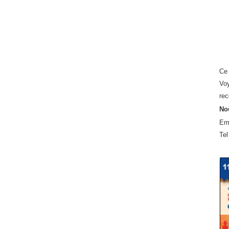
Ce 
Voy
rec
Nou
Em
Tel