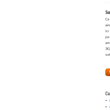
Sou
Ce 
ain
Ici
jus
amé
3€)
soi
Ca