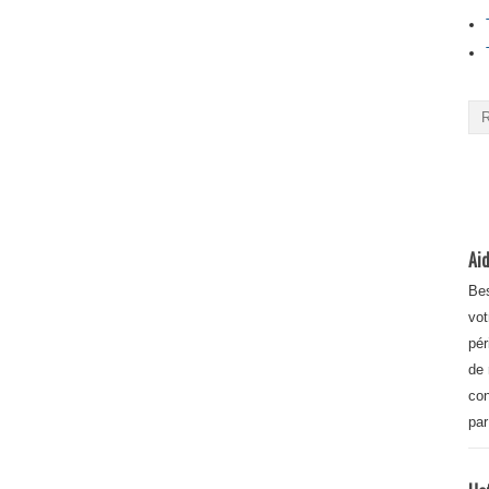
Aid
Bes
vot
pér
de 
con
par