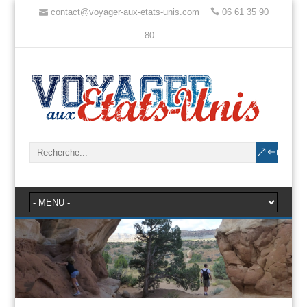
contact@voyager-aux-etats-unis.com
06 61 35 90
80