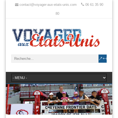
contact@voyager-aux-etats-unis.com
06 61 35 90
80