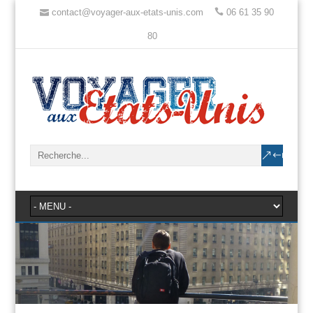
contact@voyager-aux-etats-unis.com
06 61 35 90
80