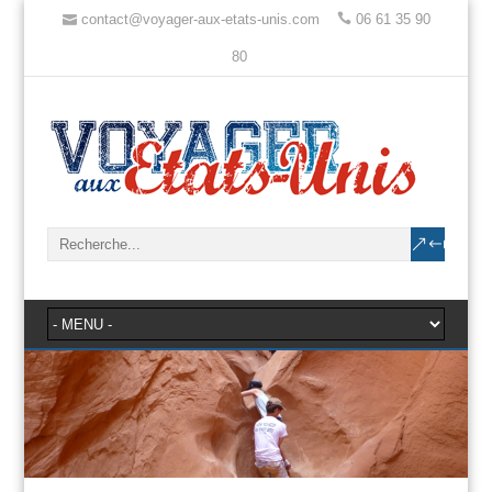
contact@voyager-aux-etats-unis.com
06 61 35 90
80