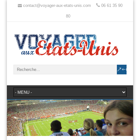
contact@voyager-aux-etats-unis.com
06 61 35 90
80