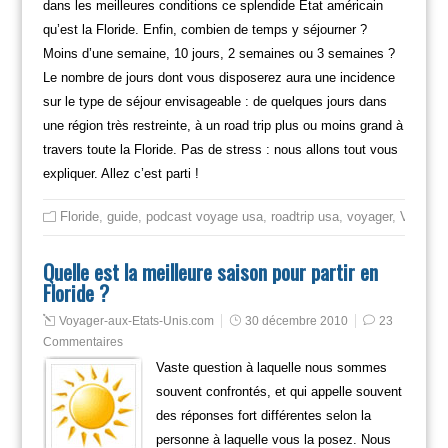
dans les meilleures conditions ce splendide Etat américain
qu’est la Floride. Enfin, combien de temps y séjourner ?
Moins d’une semaine, 10 jours, 2 semaines ou 3 semaines ?
Le nombre de jours dont vous disposerez aura une incidence
sur le type de séjour envisageable : de quelques jours dans
une région très restreinte, à un road trip plus ou moins grand à
travers toute la Floride. Pas de stress : nous allons tout vous
expliquer. Allez c’est parti !
Floride
,
guide
,
podcast voyage usa
,
roadtrip usa
,
voyager
,
Voyager 
Quelle est la meilleure saison pour partir en
Floride ?
Voyager-aux-Etats-Unis.com
30 décembre 2010
23
Commentaires
Vaste question à laquelle nous sommes
souvent confrontés, et qui appelle souvent
des réponses fort différentes selon la
personne à laquelle vous la posez. Nous