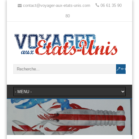
contact@voyager-aux-etats-unis.com
06 61 35 90
80