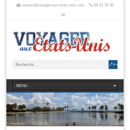
contact@voyager-aux-etats-unis.com
06 61 35 90
80