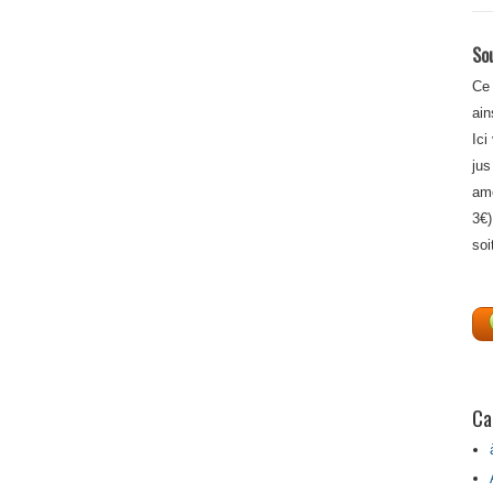
Sou
Ce 
ain
Ici
jus
amé
3€)
soi
Ca