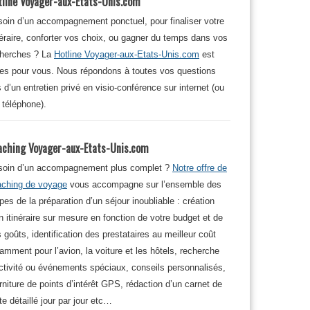
tline Voyager-aux-Etats-Unis.com
oin d’un accompagnement ponctuel, pour finaliser votre
néraire, conforter vos choix, ou gagner du temps dans vos
cherches ? La
Hotline Voyager-aux-Etats-Unis.com
est
tes pour vous. Nous répondons à toutes vos questions
s d’un entretien privé en visio-conférence sur internet (ou
 téléphone).
aching Voyager-aux-Etats-Unis.com
soin d’un accompagnement plus complet ?
Notre offre de
aching de voyage
vous accompagne sur l’ensemble des
pes de la préparation d’un séjour inoubliable : création
n itinéraire sur mesure en fonction de votre budget et de
 goûts, identification des prestataires au meilleur coût
amment pour l’avion, la voiture et les hôtels, recherche
ctivité ou événements spéciaux, conseils personnalisés,
rniture de points d’intérêt GPS, rédaction d’un carnet de
te détaillé jour par jour etc…