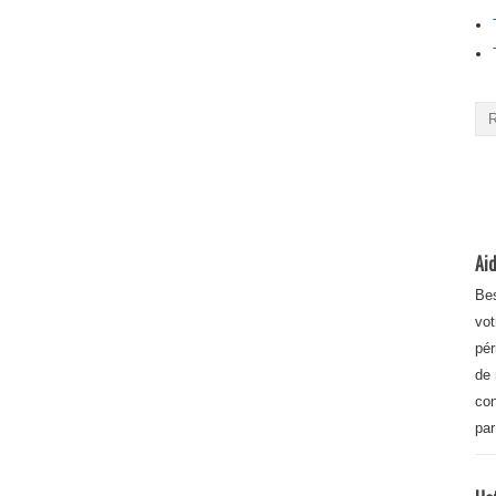
Aid
Bes
vot
pér
de 
con
par