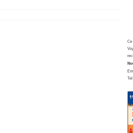
Ce 
Voy
rec
Nou
Em
Tel