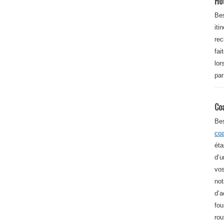
Ho
Bes
iti
re
fai
lor
par
Co
Be
co
éta
d’u
vos
not
d’a
fou
rou