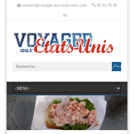
contact@voyager-aux-etats-unis.com
06 61 35 90
80