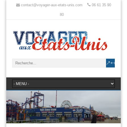
contact@voyager-aux-etats-unis.com
06 61 35 90
80