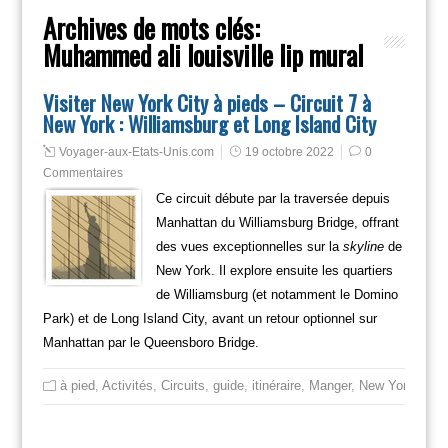
Archives de mots clés:
Muhammed ali louisville lip mural
Visiter New York City à pieds – Circuit 7 à
New York : Williamsburg et Long Island City
Voyager-aux-Etats-Unis.com
19 octobre 2022
0
Commentaires
Ce circuit débute par la traversée depuis
Manhattan du Williamsburg Bridge, offrant
des vues exceptionnelles sur la
skyline
de
New York. Il explore ensuite les quartiers
de Williamsburg (et notamment le Domino
Park) et de Long Island City, avant un retour optionnel sur
Manhattan par le Queensboro Bridge.
à pied
,
Activités
,
Circuits
,
guide
,
itinéraire
,
Manger
,
New York
,
New 