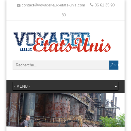
contact@voyager-aux-etats-unis.com
06 61 35 90
80