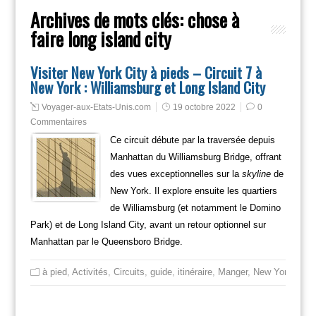
Archives de mots clés:
chose à
faire long island city
Visiter New York City à pieds – Circuit 7 à
New York : Williamsburg et Long Island City
Voyager-aux-Etats-Unis.com
19 octobre 2022
0
Commentaires
Ce circuit débute par la traversée depuis
Manhattan du Williamsburg Bridge, offrant
des vues exceptionnelles sur la
skyline
de
New York. Il explore ensuite les quartiers
de Williamsburg (et notamment le Domino
Park) et de Long Island City, avant un retour optionnel sur
Manhattan par le Queensboro Bridge.
à pied
,
Activités
,
Circuits
,
guide
,
itinéraire
,
Manger
,
New York
,
New 