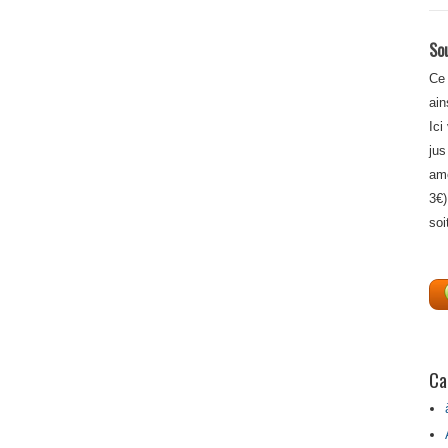
Sou
Ce 
ain
Ici
jus
amé
3€)
soi
Ca