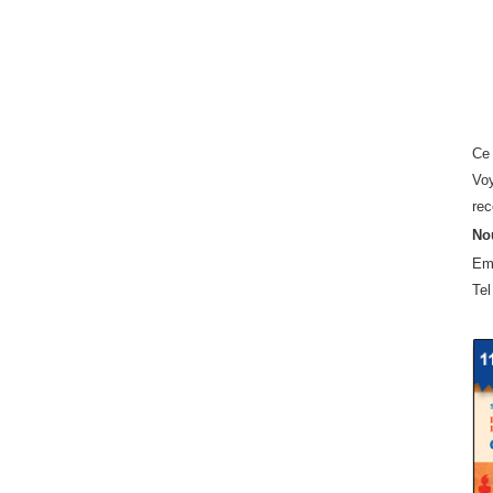
Ce 
Voy
rec
Nou
Em
Tel