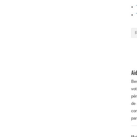
Aid
Bes
vot
pér
de 
con
par