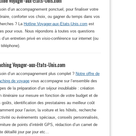
tline Voyager-aux-Etats-Unis.com
oin d’un accompagnement ponctuel, pour finaliser votre
néraire, conforter vos choix, ou gagner du temps dans vos
cherches ? La
Hotline Voyager-aux-Etats-Unis.com
est
tes pour vous. Nous répondons à toutes vos questions
s d’un entretien privé en visio-conférence sur internet (ou
 téléphone).
aching Voyager-aux-Etats-Unis.com
soin d’un accompagnement plus complet ?
Notre offre de
aching de voyage
vous accompagne sur l’ensemble des
pes de la préparation d’un séjour inoubliable : création
n itinéraire sur mesure en fonction de votre budget et de
 goûts, identification des prestataires au meilleur coût
amment pour l’avion, la voiture et les hôtels, recherche
ctivité ou événements spéciaux, conseils personnalisés,
rniture de points d’intérêt GPS, rédaction d’un carnet de
te détaillé jour par jour etc…