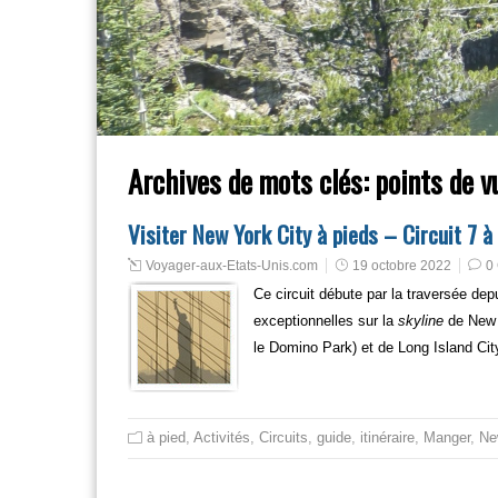
Archives de mots clés:
points de v
Visiter New York City à pieds – Circuit 7 à
Voyager-aux-Etats-Unis.com
19 octobre 2022
0
Ce circuit débute par la traversée de
exceptionnelles sur la
skyline
de New Y
le Domino Park) et de Long Island Cit
à pied
,
Activités
,
Circuits
,
guide
,
itinéraire
,
Manger
,
Ne