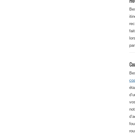
Ho
Bes
iti
re
fai
lor
par
Co
Be
co
éta
d’u
vos
not
d’a
fou
rou