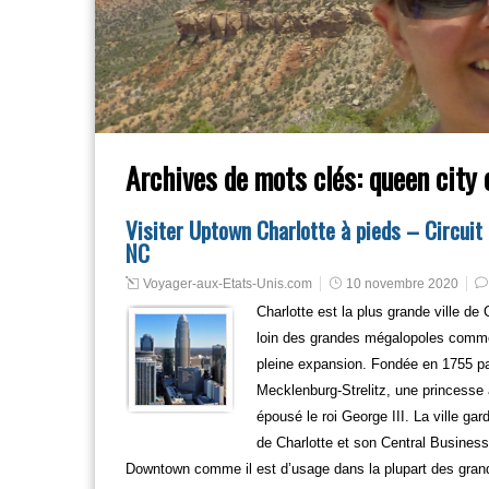
Archives de mots clés:
queen city 
Visiter Uptown Charlotte à pieds – Circuit 
NC
Voyager-aux-Etats-Unis.com
10 novembre 2020
Charlotte est la plus grande ville de
loin des grandes mégalopoles comme
pleine expansion. Fondée en 1755 par
Mecklenburg-Strelitz, une princesse 
épousé le roi George III. La ville ga
de Charlotte et son Central Business
Downtown comme il est d’usage dans la plupart des grandes