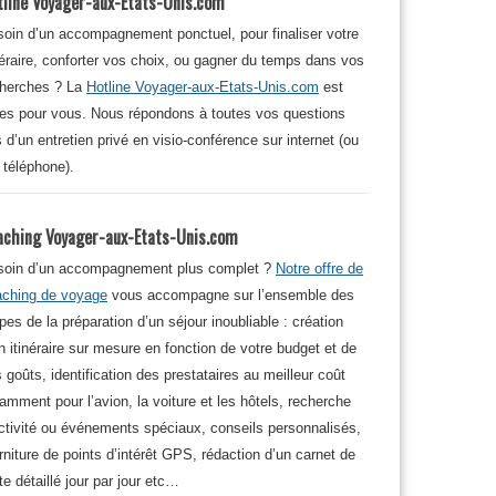
tline Voyager-aux-Etats-Unis.com
oin d’un accompagnement ponctuel, pour finaliser votre
néraire, conforter vos choix, ou gagner du temps dans vos
cherches ? La
Hotline Voyager-aux-Etats-Unis.com
est
tes pour vous. Nous répondons à toutes vos questions
s d’un entretien privé en visio-conférence sur internet (ou
 téléphone).
aching Voyager-aux-Etats-Unis.com
soin d’un accompagnement plus complet ?
Notre offre de
aching de voyage
vous accompagne sur l’ensemble des
pes de la préparation d’un séjour inoubliable : création
n itinéraire sur mesure en fonction de votre budget et de
 goûts, identification des prestataires au meilleur coût
amment pour l’avion, la voiture et les hôtels, recherche
ctivité ou événements spéciaux, conseils personnalisés,
rniture de points d’intérêt GPS, rédaction d’un carnet de
te détaillé jour par jour etc…