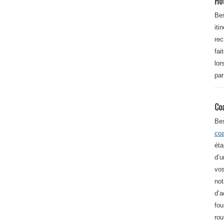
Ho
Bes
iti
re
fai
lor
par
Co
Be
co
éta
d’u
vos
not
d’a
fou
rou