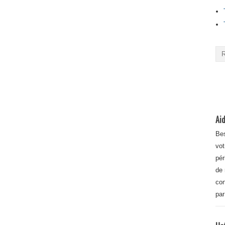
Aid
Bes
vot
pér
de 
con
par