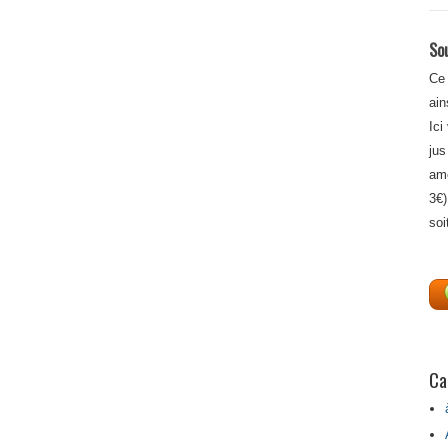
Sou
Ce 
ain
Ici
jus
amé
3€)
soi
Ca