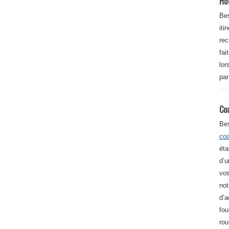
Ho
Bes
iti
re
fai
lor
par
Co
Be
co
éta
d’u
vos
not
d’a
fou
rou