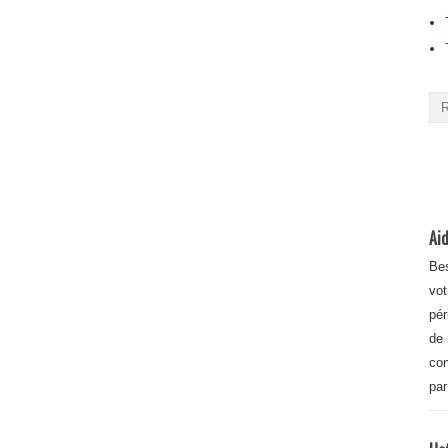
Aid
Bes
vot
pér
de 
con
par