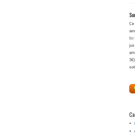
Sou
Ce 
ain
Ici
jus
amé
3€)
soi
Ca