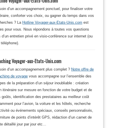
tline Voyager-aux-Etats-Unis.com
oin d’un accompagnement ponctuel, pour finaliser votre
néraire, conforter vos choix, ou gagner du temps dans vos
cherches ? La
Hotline Voyager-aux-Etats-Unis.com
est
tes pour vous. Nous répondons à toutes vos questions
s d’un entretien privé en visio-conférence sur internet (ou
 téléphone).
aching Voyager-aux-Etats-Unis.com
soin d’un accompagnement plus complet ?
Notre offre de
aching de voyage
vous accompagne sur l’ensemble des
pes de la préparation d’un séjour inoubliable : création
n itinéraire sur mesure en fonction de votre budget et de
 goûts, identification des prestataires au meilleur coût
amment pour l’avion, la voiture et les hôtels, recherche
ctivité ou événements spéciaux, conseils personnalisés,
rniture de points d’intérêt GPS, rédaction d’un carnet de
te détaillé jour par jour etc…