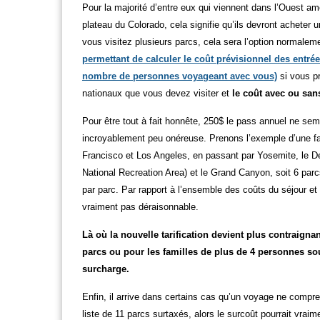
Pour la majorité d’entre eux qui viennent dans l’Ouest am
plateau du Colorado, cela signifie qu’ils devront acheter
vous visitez plusieurs parcs, cela sera l’option normale
permettant de calculer le coût prévisionnel des entrée
nombre de personnes voyageant avec vous)
si vous pr
nationaux que vous devez visiter et
le coût avec ou san
Pour être tout à fait honnête, 250$ le pass annuel ne semb
incroyablement peu onéreuse. Prenons l’exemple d’une fa
Francisco et Los Angeles, en passant par Yosemite, le D
National Recreation Area) et le Grand Canyon, soit 6 parc
par parc. Par rapport à l’ensemble des coûts du séjour e
vraiment pas déraisonnable.
Là où la nouvelle tarification devient plus contraignan
parcs ou pour les familles de plus de 4 personnes so
surcharge.
Enfin, il arrive dans certains cas qu’un voyage ne comprenn
liste de 11 parcs surtaxés, alors le surcoût pourrait vraim