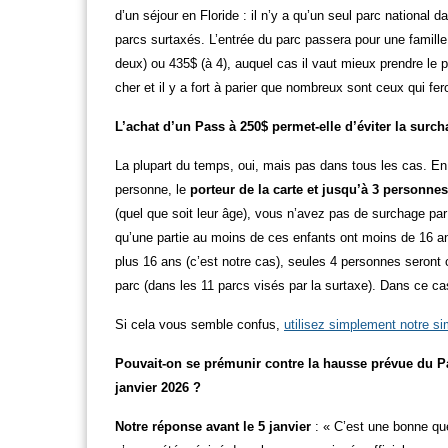
d’un séjour en Floride : il n’y a qu’un seul parc national d
parcs surtaxés. L’entrée du parc passera pour une famill
deux) ou 435$ (à 4), auquel cas il vaut mieux prendre le 
cher et il y a fort à parier que nombreux sont ceux qui fer
L’achat d’un Pass à 250$ permet-elle d’éviter la surc
La plupart du temps, oui, mais pas dans tous les cas. E
personne, le
porteur de la carte et jusqu’à 3 personne
(quel que soit leur âge), vous n’avez pas de surchage pa
qu’une partie au moins de ces enfants ont moins de 16 a
plus 16 ans (c’est notre cas), seules 4 personnes seront 
parc (dans les 11 parcs visés par la surtaxe). Dans ce c
Si cela vous semble confus,
utilisez simplement notre si
Pouvait-on se prémunir contre la hausse prévue du Pa
janvier 2026 ?
Notre réponse avant le 5 janvier
: « C’est une bonne que