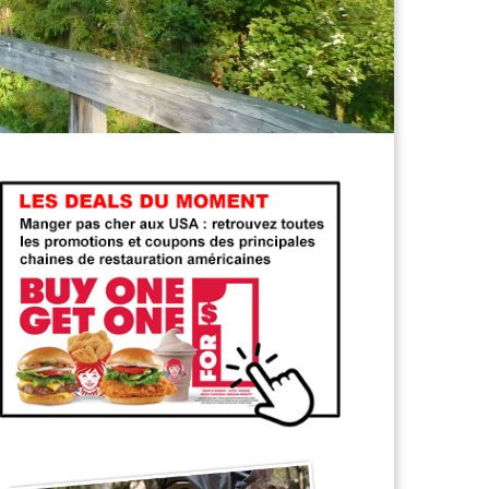
ns
,
que faire à
,
Randonnées
,
roadtrip usa
,
voyager
,
Voyager en famille aux us