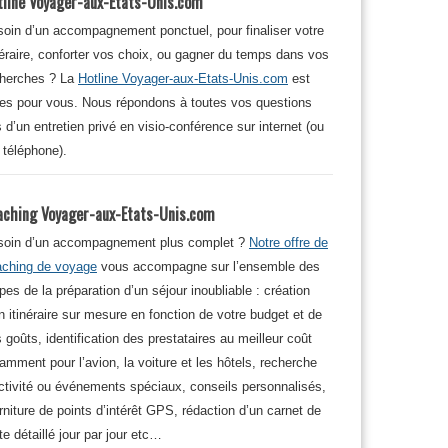
tline Voyager-aux-Etats-Unis.com
oin d’un accompagnement ponctuel, pour finaliser votre
néraire, conforter vos choix, ou gagner du temps dans vos
cherches ? La
Hotline Voyager-aux-Etats-Unis.com
est
tes pour vous. Nous répondons à toutes vos questions
s d’un entretien privé en visio-conférence sur internet (ou
 téléphone).
aching Voyager-aux-Etats-Unis.com
soin d’un accompagnement plus complet ?
Notre offre de
aching de voyage
vous accompagne sur l’ensemble des
pes de la préparation d’un séjour inoubliable : création
n itinéraire sur mesure en fonction de votre budget et de
 goûts, identification des prestataires au meilleur coût
amment pour l’avion, la voiture et les hôtels, recherche
ctivité ou événements spéciaux, conseils personnalisés,
rniture de points d’intérêt GPS, rédaction d’un carnet de
te détaillé jour par jour etc…