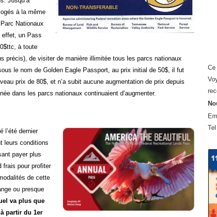
ns. Jusqu’à
t logés à la même
63 Parc Nationaux
 effet, un Pass
0$ttc, à toute
s précis), de visiter de manière illimitée tous les parcs nationaux
Ce 
ous le nom de Golden Eagle Passport, au prix initial de 50$, il fut
Voy
veau prix de 80$, et n’a subit aucune augmentation de prix depuis
rec
urnée dans les parcs nationaux continuaient d’augmenter.
Nou
Em
Tel
 l’été dernier
t leurs conditions
sant payer plus
 frais pour profiter
modalités de cette
hange ou presque
uel va plus que
à partir du 1er