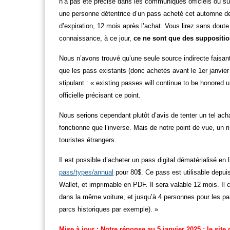
n’a pas été précisé dans les communiqués officiels ou sur 
une personne détentrice d’un pass acheté cet automne devr
d’expiration, 12 mois après l’achat. Vous lirez sans doute
connaissance, à ce jour,
ce ne sont que des suppositi
Nous n’avons trouvé qu’une seule source indirecte faisant
que les pass existants (donc achetés avant le 1er janvier
stipulant : « existing passes will continue to be honored 
officielle précisant ce point.
Nous serions cependant plutôt d’avis de tenter un tel achat
fonctionne que l’inverse. Mais de notre point de vue, un
touristes étrangers.
Il est possible d’acheter un pass digital dématérialisé en l
pass/types/annual
pour 80$. Ce pass est utilisable depuis
Wallet, et imprimable en PDF. Il sera valable 12 mois. Il
dans la même voiture, et jusqu’à 4 personnes pour les pa
parcs historiques par exemple). »
Mise à jour : Notre réponse au 5 janvier 2025 : le sit