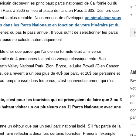
éricain découvrir les principaux parcs nationaux de Californie ou du
 un Pass à 250$ en lieu et place de l’ancien Pass à 80$. Dès lors que
ment la plus rentable. Nous venons de développer
un simulateur vous
s dans les Parcs Nationaux en fonction de votre itinéraire (et du
enez ou pas le pass annuel. Il vous suffit de sélectionner les parcs
s pass
se calcule automatiquement.
le cher que parce que l’ancienne formule était à l’inverse
mille de 4 personnes faisant un voyage classique entre San
eath Valley National Park, Zion, Bryce, le Lake Powell (Glen Canyon
Aid
s, cela revient à un peu plus de 40$ par parc, et 10$ par personne et
t au temps passé dans les parcs, c’est un investissement qui n’est
Bes
vot
pér
te, c’est pour les touristes qui ne prévoyaient de faire que 2 ou 3
de 
uhaitant visiter un ou plusieurs des 11 Parcs Nationaux avec une
con
par
e un détour que par un seul parc national isolé. S’il fait partie de la
ent faire réfléchir à deux fois certains touristes. Prenons l’exemple