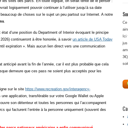
les sites des parcs. En toute logique, on serait tenté de le penser :
ait logiquement pouvoir continuer à l’utiliser jusqu’à sa date
Sou
 beaucoup de choses sur le sujet un peu partout sur Internet. A notre
ons
.
Ce 
ain
 état d’une position du Department of Interior évoquant le principe
Ici
 2026) continueront à être honorée, à savoir
un article de USA Today
jus
until expiration ». Mais aucun lien direct vers une communication
amé
3€)
soi
 anticipé avant la fin de l’année, car il est plus probable que cela
 risque demeure que ces pass ne soient plus acceptés pour les
igne sur le site
https://www.recreation.gov/interagency-
 une application, transférable sur votre Google Wallet ou Apple
 couvre son détenteur et toutes les personnes qui l’accompagnent
Ca
rcs qui facturent l’entrée à la personne uniquement (souvent des
e des parcs nationaux américains a enfin
communiqué