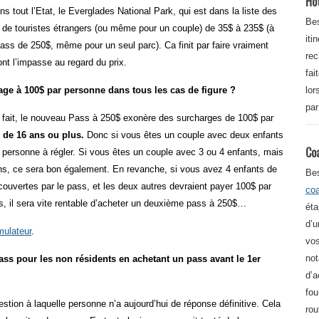
Ho
ans tout l’Etat, le Everglades National Park, qui est dans la liste des
Bes
e de touristes étrangers (ou même pour un couple) de 35$ à 235$ (à
iti
pass de 250$, même pour un seul parc). Ca finit par faire vraiment
re
ont l’impasse au regard du prix.
fai
hage à 100$ par personne dans tous les cas de figure ?
lor
par
n fait, le nouveau Pass à 250$ exonère des surcharges de 100$ par
s de 16 ans ou plus.
Donc si vous êtes un couple avec deux enfants
Co
r personne à régler. Si vous êtes un couple avec 3 ou 4 enfants, mais
ns, ce sera bon également. En revanche, si vous avez 4 enfants de
Be
couvertes par le pass, et les deux autres devraient payer 100$ par
co
as, il sera vite rentable d’acheter un deuxième pass à 250$…
éta
d’u
mulateur
.
vos
not
ss pour les non résidents en achetant un pass avant le 1er
d’a
fou
stion à laquelle personne n’a aujourd’hui de réponse définitive. Cela
rou