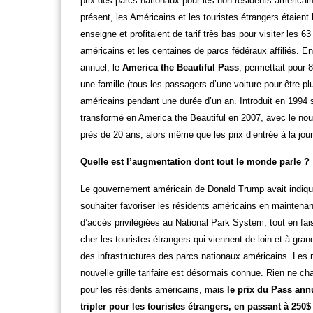
prix des parcs nationaux pour les non résidents américai
présent, les Américains et les touristes étrangers étaien
enseigne et profitaient de tarif très bas pour visiter les 
américains et les centaines de parcs fédéraux affiliés. En
annuel, le
America the Beautiful Pass
, permettait pour 8
une famille (tous les passagers d’une voiture pour être plu
américains pendant une durée d’un an. Introduit en 1994 s
transformé en America the Beautiful en 2007, avec le nou
près de 20 ans, alors même que les prix d’entrée à la jo
Quelle est l’augmentation dont tout le monde parle ?
Le gouvernement américain de Donald Trump avait indiqué
souhaiter favoriser les résidents américains en maintenan
d’accès privilégiées au National Park System, tout en fai
cher les touristes étrangers qui viennent de loin et à grand
des infrastructures des parcs nationaux américains. Les 
nouvelle grille tarifaire est désormais connue. Rien ne c
pour les résidents américains, mais
le prix du Pass ann
tripler pour les touristes étrangers, en passant à 250$ 