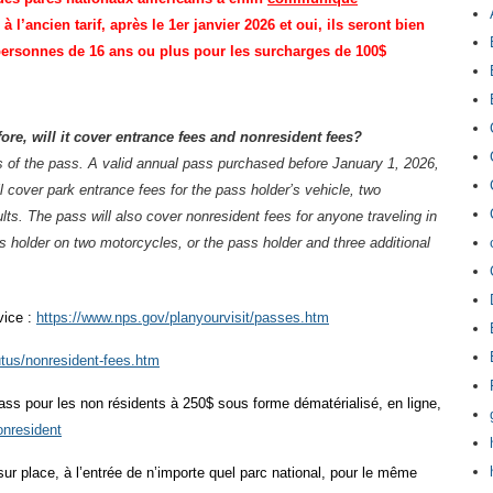
 l’ancien tarif, après le 1er janvier 2026 et oui, ils seront bien
 personnes de 16 ans ou plus pour les surcharges de 100$
fore, will it cover entrance fees and nonresident fees?
ms of the pass. A valid annual pass purchased before January 1, 2026,
l cover park entrance fees for the pass holder’s vehicle, two
lts. The pass will also cover nonresident fees for anyone traveling in
s holder on two motorcycles, or the pass holder and three additional
vice :
https://www.nps.gov/planyourvisit/passes.htm
tus/nonresident-fees.htm
ass pour les non résidents à 250$ sous forme dématérialisé, en ligne,
onresident
ur place, à l’entrée de n’importe quel parc national, pour le même