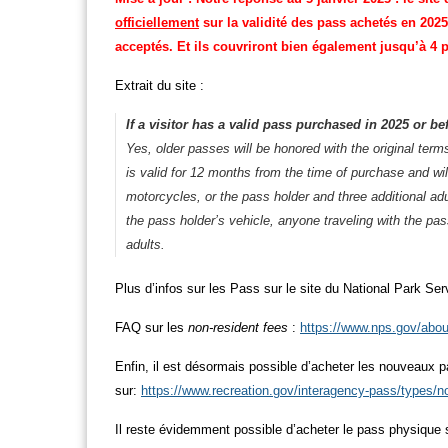
officiellement
sur la validité des pass achetés en 2025 à
acceptés. Et ils couvriront bien également jusqu’à 4
Extrait du site :
If a visitor has a valid pass purchased in 2025 or be
Yes, older passes will be honored with the original ter
is valid for 12 months from the time of purchase and wil
motorcycles, or the pass holder and three additional adu
the pass holder’s vehicle, anyone traveling with the pas
adults.
Plus d’infos sur les Pass sur le site du National Park Ser
FAQ sur les
non-resident fees
:
https://www.nps.gov/abou
Enfin, il est désormais possible d’acheter les nouveaux p
sur:
https://www.recreation.gov/interagency-pass/types/n
Il reste évidemment possible d’acheter le pass physique s