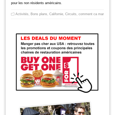
pour les non résidents américains.
Activités
,
Bons plans
,
Californie
,
Circuits
,
comment ca marche
,
iti