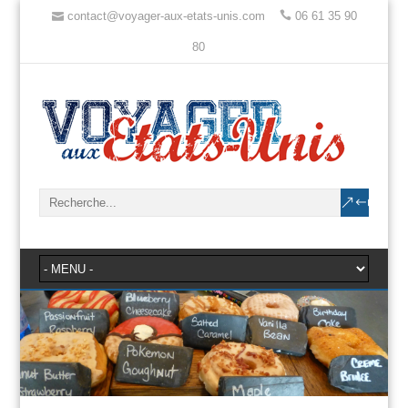
contact@voyager-aux-etats-unis.com
06 61 35 90
80