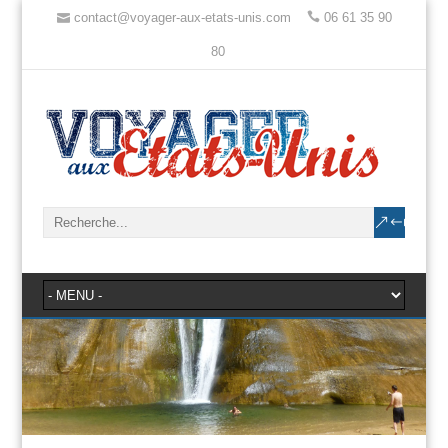
contact@voyager-aux-etats-unis.com
06 61 35 90
80