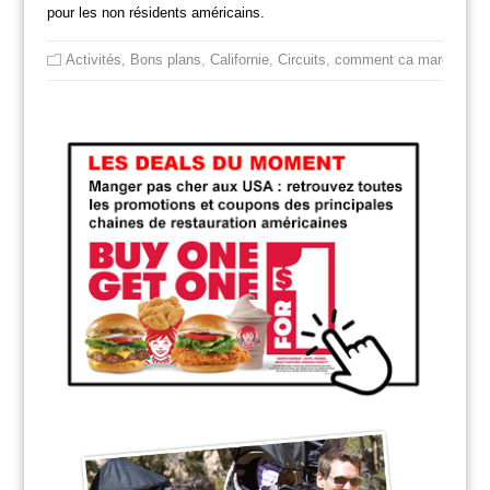
pour les non résidents américains.
Activités
,
Bons plans
,
Californie
,
Circuits
,
comment ca marche
,
iti