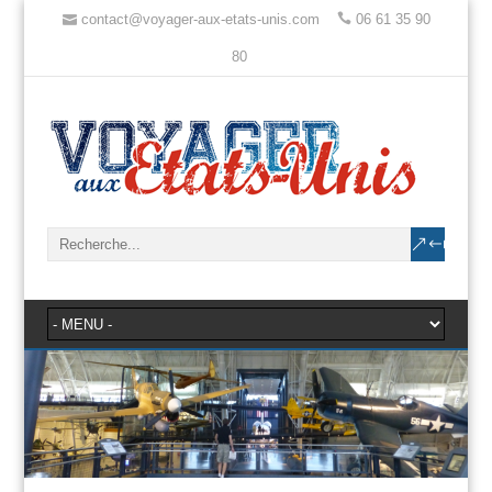
contact@voyager-aux-etats-unis.com
06 61 35 90
80