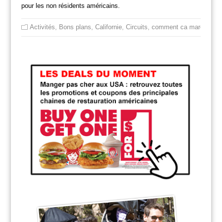
pour les non résidents américains.
Activités
,
Bons plans
,
Californie
,
Circuits
,
comment ca marche
,
iti