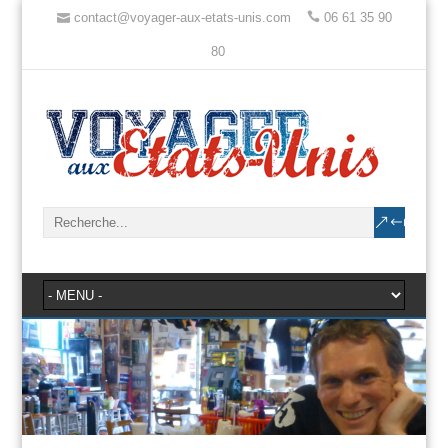
contact@voyager-aux-etats-unis.com
06 61 35 90
80