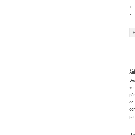
Aid
Bes
vot
pér
de 
con
par