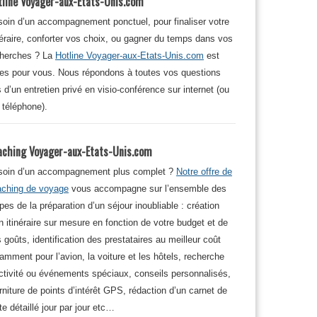
tline Voyager-aux-Etats-Unis.com
oin d’un accompagnement ponctuel, pour finaliser votre
néraire, conforter vos choix, ou gagner du temps dans vos
cherches ? La
Hotline Voyager-aux-Etats-Unis.com
est
tes pour vous. Nous répondons à toutes vos questions
s d’un entretien privé en visio-conférence sur internet (ou
 téléphone).
aching Voyager-aux-Etats-Unis.com
soin d’un accompagnement plus complet ?
Notre offre de
aching de voyage
vous accompagne sur l’ensemble des
pes de la préparation d’un séjour inoubliable : création
n itinéraire sur mesure en fonction de votre budget et de
 goûts, identification des prestataires au meilleur coût
amment pour l’avion, la voiture et les hôtels, recherche
ctivité ou événements spéciaux, conseils personnalisés,
rniture de points d’intérêt GPS, rédaction d’un carnet de
te détaillé jour par jour etc…