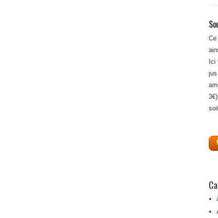
Sou
Ce 
ain
Ici
jus
amé
3€)
soi
Ca