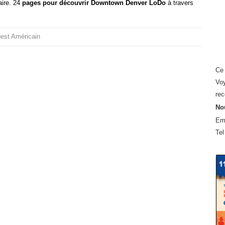
aire. 24
pages pour découvrir Downtown Denver LoDo
à travers
est Américain
Ce 
Voy
rec
Nou
Em
Tel