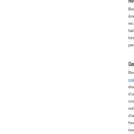
Ho
Bes
iti
re
fai
lor
par
Co
Be
co
éta
d’u
vos
not
d’a
fou
rou