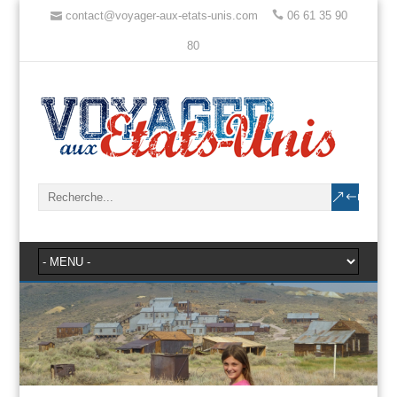
contact@voyager-aux-etats-unis.com
06 61 35 90
80