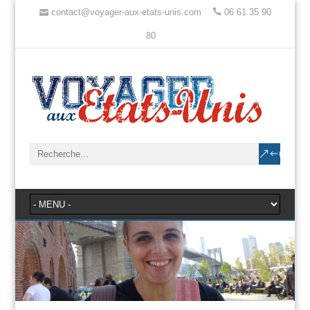
contact@voyager-aux-etats-unis.com
06 61 35 90
80