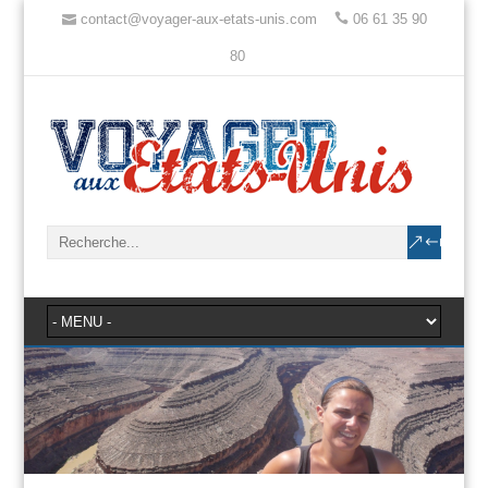
contact@voyager-aux-etats-unis.com
06 61 35 90
80