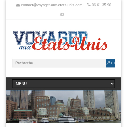
contact@voyager-aux-etats-unis.com
06 61 35 90
80