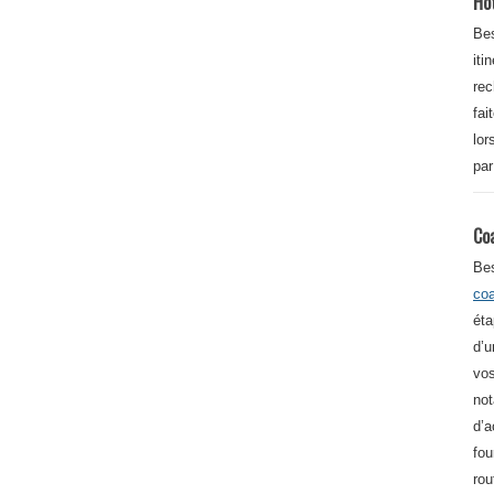
Ho
Bes
iti
re
fai
lor
par
Co
Be
co
éta
d’u
vos
not
d’a
fou
rou