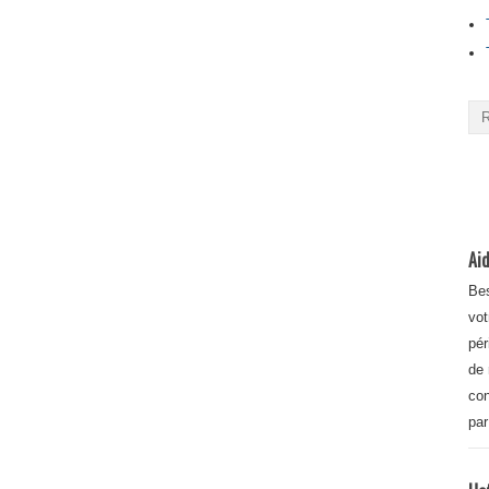
Aid
Bes
vot
pér
de 
con
par