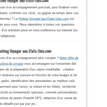
tline Voyager-aux-Etats-Unis.com
oin d’un accompagnement ponctuel, pour finaliser votre
néraire, conforter vos choix, ou gagner du temps dans vos
cherches ? La
Hotline Voyager-aux-Etats-Unis.com
est
tes pour vous. Nous répondons à toutes vos questions
s d’un entretien privé en visio-conférence sur internet (ou
 téléphone).
aching Voyager-aux-Etats-Unis.com
soin d’un accompagnement plus complet ?
Notre offre de
aching de voyage
vous accompagne sur l’ensemble des
pes de la préparation d’un séjour inoubliable : création
n itinéraire sur mesure en fonction de votre budget et de
 goûts, identification des prestataires au meilleur coût
amment pour l’avion, la voiture et les hôtels, recherche
ctivité ou événements spéciaux, conseils personnalisés,
rniture de points d’intérêt GPS, rédaction d’un carnet de
te détaillé jour par jour etc…