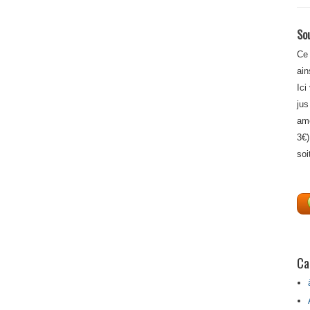
Sou
Ce 
ain
Ici
jus
amé
3€)
soi
Ca