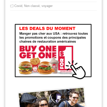
Covid
,
Non classé
,
voyager