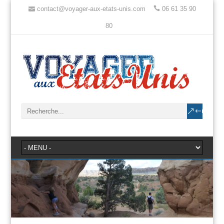
contact@voyager-aux-etats-unis.com
06 61 35 90
80