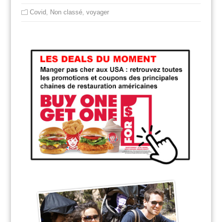
Covid
,
Non classé
,
voyager