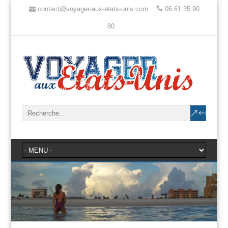
contact@voyager-aux-etats-unis.com
06 61 35 90
80