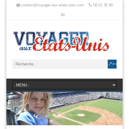
contact@voyager-aux-etats-unis.com
06 61 35 90
80