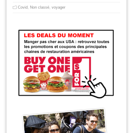
Covid
,
Non classé
,
voyager