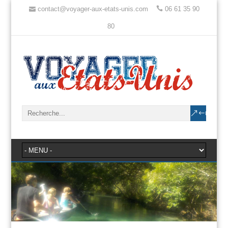
contact@voyager-aux-etats-unis.com
06 61 35 90
80