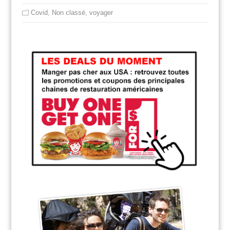
Covid
,
Non classé
,
voyager