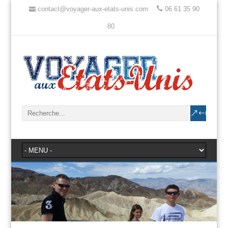
contact@voyager-aux-etats-unis.com
06 61 35 90
80