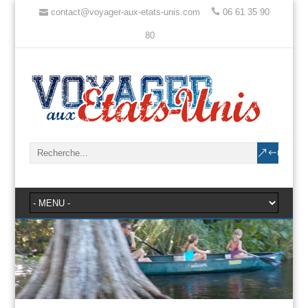
contact@voyager-aux-etats-unis.com
06 61 35 90
80