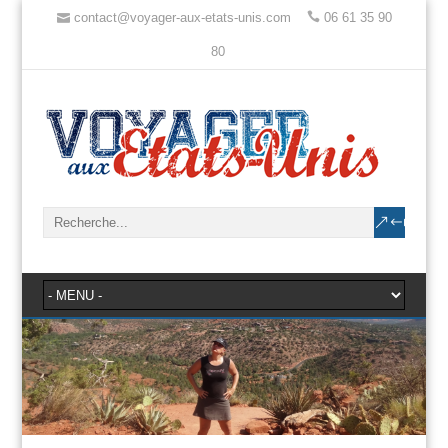
contact@voyager-aux-etats-unis.com
06 61 35 90
80