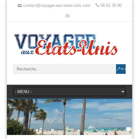
contact@voyager-aux-etats-unis.com
06 61 35 90
80