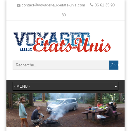
contact@voyager-aux-etats-unis.com
06 61 35 90
80