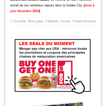
extrait de nos nombreux séjours dans la Golden City.
[
mise à
jour décembre 2024
]
Activités
,
Bons plans
,
Californie
,
Circuits
,
L'Ouest Américain
,
Non 