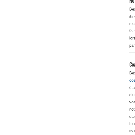
Ho
Bes
iti
re
fai
lor
par
Co
Be
co
éta
d’u
vos
not
d’a
fou
rou