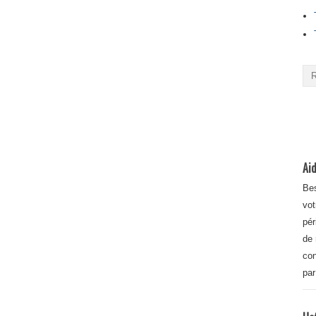
Aid
Bes
vot
pér
de 
con
par