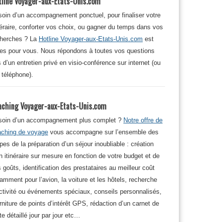
tline Voyager-aux-Etats-Unis.com
oin d’un accompagnement ponctuel, pour finaliser votre
néraire, conforter vos choix, ou gagner du temps dans vos
cherches ? La
Hotline Voyager-aux-Etats-Unis.com
est
tes pour vous. Nous répondons à toutes vos questions
s d’un entretien privé en visio-conférence sur internet (ou
 téléphone).
aching Voyager-aux-Etats-Unis.com
soin d’un accompagnement plus complet ?
Notre offre de
aching de voyage
vous accompagne sur l’ensemble des
pes de la préparation d’un séjour inoubliable : création
n itinéraire sur mesure en fonction de votre budget et de
 goûts, identification des prestataires au meilleur coût
amment pour l’avion, la voiture et les hôtels, recherche
ctivité ou événements spéciaux, conseils personnalisés,
rniture de points d’intérêt GPS, rédaction d’un carnet de
te détaillé jour par jour etc…