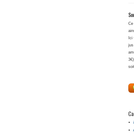
Sou
Ce 
ain
Ici
jus
amé
3€)
soi
Ca