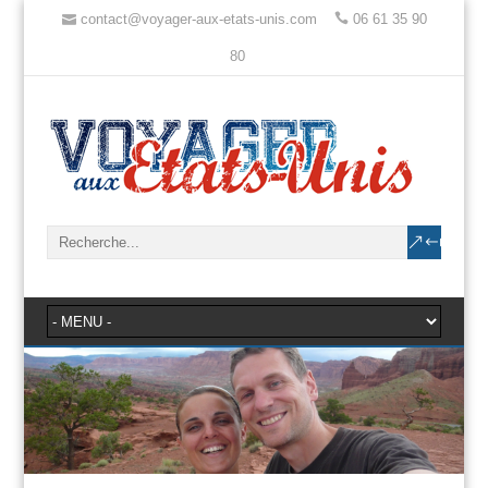
contact@voyager-aux-etats-unis.com
06 61 35 90
80