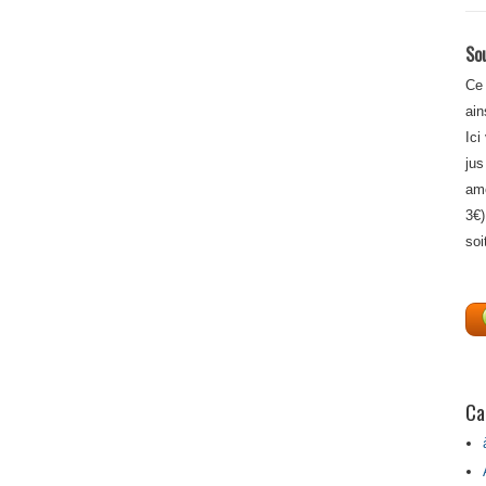
Sou
Ce 
ain
Ici
jus
amé
3€)
soi
Ca