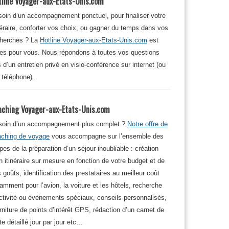
tline Voyager-aux-Etats-Unis.com
oin d’un accompagnement ponctuel, pour finaliser votre
néraire, conforter vos choix, ou gagner du temps dans vos
cherches ? La
Hotline Voyager-aux-Etats-Unis.com
est
tes pour vous. Nous répondons à toutes vos questions
s d’un entretien privé en visio-conférence sur internet (ou
 téléphone).
aching Voyager-aux-Etats-Unis.com
soin d’un accompagnement plus complet ?
Notre offre de
aching de voyage
vous accompagne sur l’ensemble des
pes de la préparation d’un séjour inoubliable : création
n itinéraire sur mesure en fonction de votre budget et de
 goûts, identification des prestataires au meilleur coût
amment pour l’avion, la voiture et les hôtels, recherche
ctivité ou événements spéciaux, conseils personnalisés,
rniture de points d’intérêt GPS, rédaction d’un carnet de
te détaillé jour par jour etc…