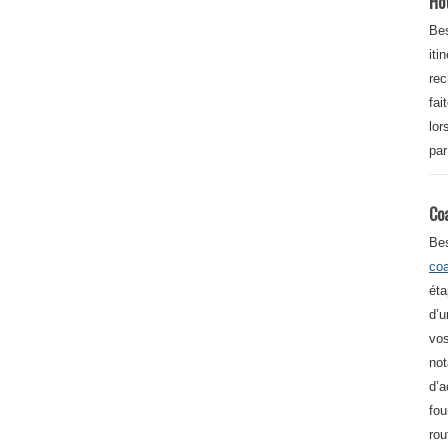
Ho
Bes
iti
re
fai
lor
par
Co
Be
co
éta
d’u
vos
not
d’a
fou
rou