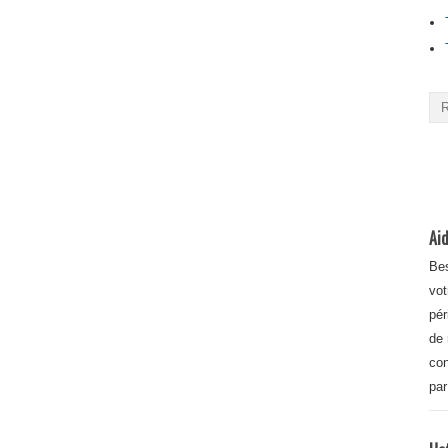
Aid
Bes
vot
pér
de 
con
par