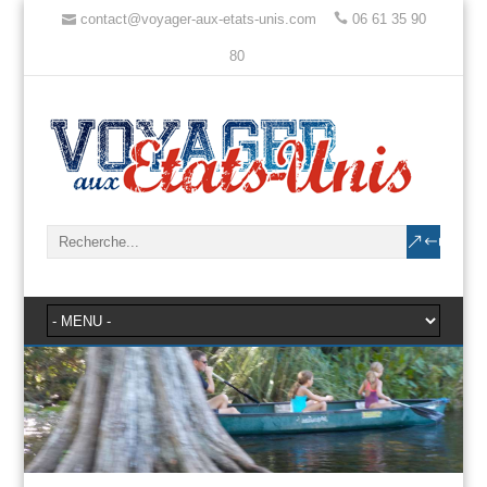
contact@voyager-aux-etats-unis.com
06 61 35 90
80