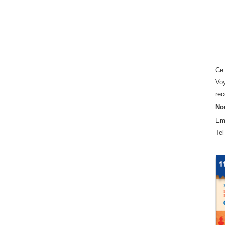
Ce 
Voy
rec
Nou
Em
Tel