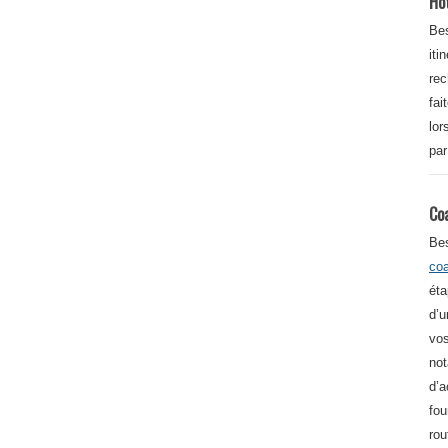
Ho
Bes
iti
re
fai
lor
par
Co
Be
co
éta
d’u
vos
not
d’a
fou
rou