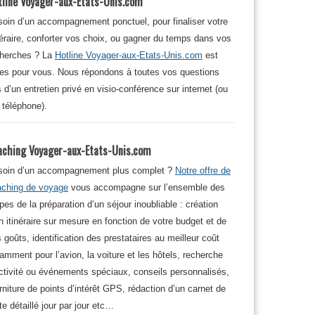
tline Voyager-aux-Etats-Unis.com
oin d’un accompagnement ponctuel, pour finaliser votre
néraire, conforter vos choix, ou gagner du temps dans vos
cherches ? La
Hotline Voyager-aux-Etats-Unis.com
est
tes pour vous. Nous répondons à toutes vos questions
s d’un entretien privé en visio-conférence sur internet (ou
 téléphone).
aching Voyager-aux-Etats-Unis.com
soin d’un accompagnement plus complet ?
Notre offre de
aching de voyage
vous accompagne sur l’ensemble des
pes de la préparation d’un séjour inoubliable : création
n itinéraire sur mesure en fonction de votre budget et de
 goûts, identification des prestataires au meilleur coût
amment pour l’avion, la voiture et les hôtels, recherche
ctivité ou événements spéciaux, conseils personnalisés,
rniture de points d’intérêt GPS, rédaction d’un carnet de
te détaillé jour par jour etc…