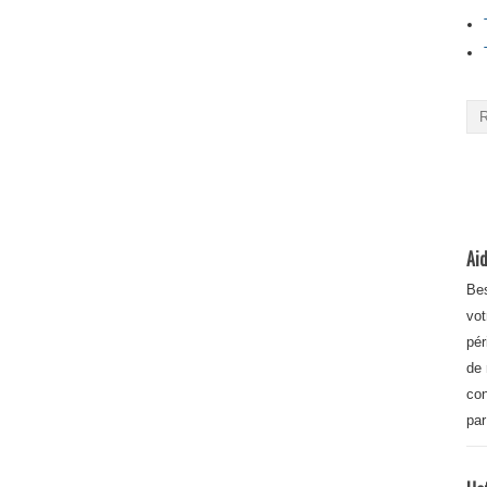
Aid
Bes
vot
pér
de 
con
par