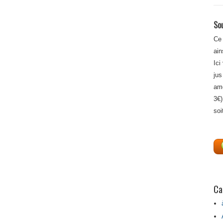
Sou
Ce 
ain
Ici
jus
amé
3€)
soi
Ca