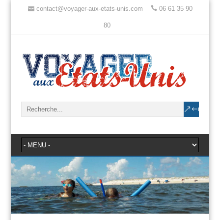
contact@voyager-aux-etats-unis.com
06 61 35 90
80