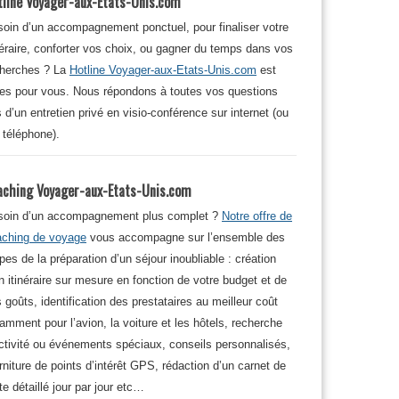
tline Voyager-aux-Etats-Unis.com
oin d’un accompagnement ponctuel, pour finaliser votre
néraire, conforter vos choix, ou gagner du temps dans vos
cherches ? La
Hotline Voyager-aux-Etats-Unis.com
est
tes pour vous. Nous répondons à toutes vos questions
s d’un entretien privé en visio-conférence sur internet (ou
 téléphone).
aching Voyager-aux-Etats-Unis.com
soin d’un accompagnement plus complet ?
Notre offre de
aching de voyage
vous accompagne sur l’ensemble des
pes de la préparation d’un séjour inoubliable : création
n itinéraire sur mesure en fonction de votre budget et de
 goûts, identification des prestataires au meilleur coût
amment pour l’avion, la voiture et les hôtels, recherche
ctivité ou événements spéciaux, conseils personnalisés,
rniture de points d’intérêt GPS, rédaction d’un carnet de
te détaillé jour par jour etc…