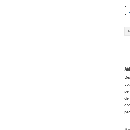
Aid
Bes
vot
pér
de 
con
par