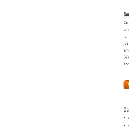
Sou
Ce 
ain
Ici
jus
amé
3€)
soi
Ca