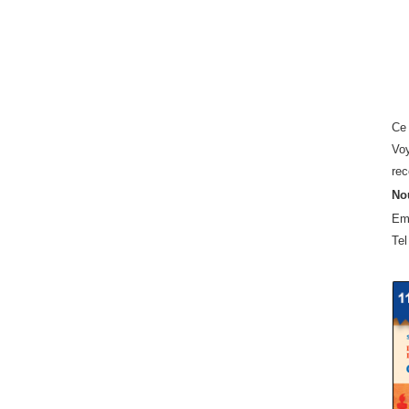
Ce 
Voy
rec
Nou
Em
Tel