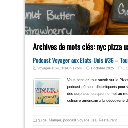
Archives de mots clés:
nyc pizza u
Podcast Voyager aux Etats-Unis #36 – Tout
Voyager-aux-Etats-Unis.com
1 octobre 2025
1 
Vous pensiez tout savoir sur la Piz
podcast où nous décortiquons pour v
des surprises lorsqu’on le met au men
culinaire américain à la découverte d
guide
,
Manger
,
podcast voyage usa
,
Restaurant