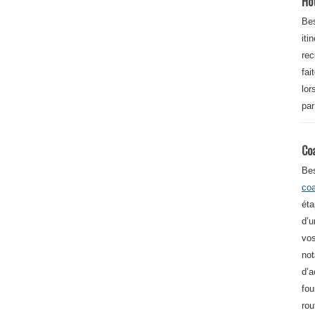
Ho
Bes
iti
re
fai
lor
par
Co
Be
co
éta
d’u
vos
not
d’a
fou
rou