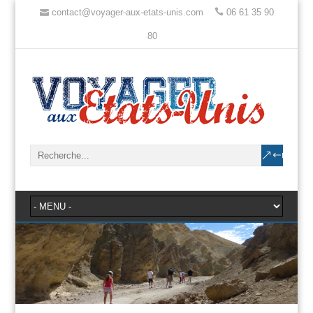
contact@voyager-aux-etats-unis.com
06 61 35 90
80