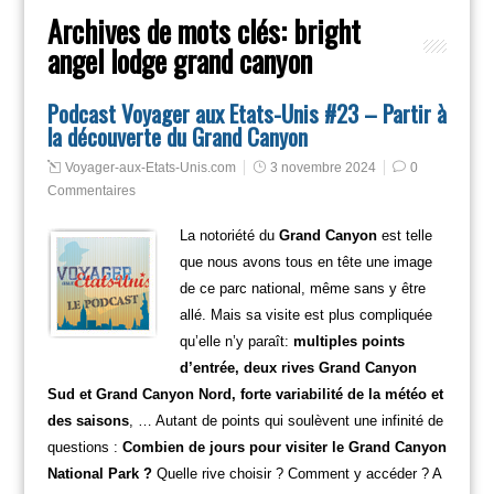
Archives de mots clés:
bright
angel lodge grand canyon
Podcast Voyager aux Etats-Unis #23 – Partir à
la découverte du Grand Canyon
Voyager-aux-Etats-Unis.com
3 novembre 2024
0
Commentaires
La notoriété du
Grand Canyon
est telle
que nous avons tous en tête une image
de ce parc national, même sans y être
allé. Mais sa visite est plus compliquée
qu’elle n’y paraît:
multiples points
d’entrée, deux rives Grand Canyon
Sud et Grand Canyon Nord, forte variabilité de la météo et
des saisons
, … Autant de points qui soulèvent une infinité de
questions :
Combien de jours pour visiter le Grand Canyon
National Park ?
Quelle rive choisir ? Comment y accéder ? A