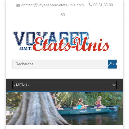
contact@voyager-aux-etats-unis.com
06 61 35 90
80