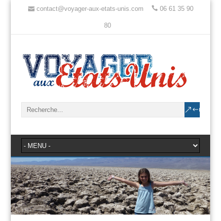
contact@voyager-aux-etats-unis.com
06 61 35 90
80