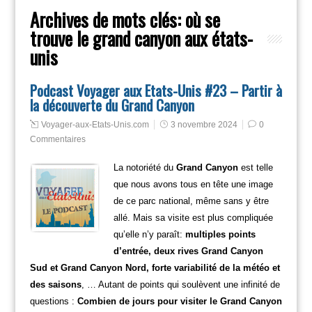
Archives de mots clés:
où se
trouve le grand canyon aux états-
unis
Podcast Voyager aux Etats-Unis #23 – Partir à
la découverte du Grand Canyon
Voyager-aux-Etats-Unis.com
3 novembre 2024
0
Commentaires
La notoriété du
Grand Canyon
est telle
que nous avons tous en tête une image
de ce parc national, même sans y être
allé. Mais sa visite est plus compliquée
qu’elle n’y paraît:
multiples points
d’entrée, deux rives Grand Canyon
Sud et Grand Canyon Nord, forte variabilité de la météo et
des saisons
, … Autant de points qui soulèvent une infinité de
questions :
Combien de jours pour visiter le Grand Canyon